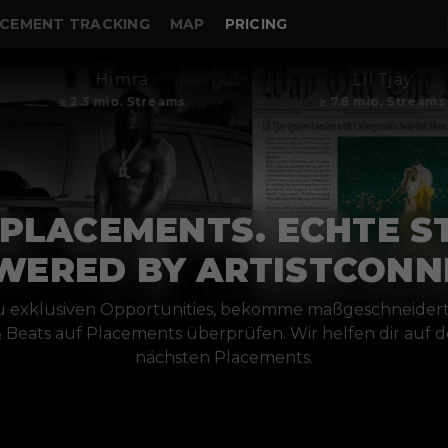
CEMENT TRACKING
MAP
PRICING
Himra
Lil Tjay
≥ 2.3 mio. Streams
≥ 7.8 mio. Streams
PLACEMENTS. ECHTE S
WERED BY ARTISTCONN
exklusiven Opportunities, bekomme maßgeschneider
 & Beats auf Placements überprüfen. Wir helfen dir auf
nächsten Placements.