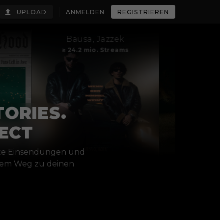
UPLOAD
ANMELDEN
REGISTRIEREN
Bausa, Jazzek
starfall
≥ 24.2 mio. Streams
≥ 6.8 mio. Stream
TORIES.
ECT
te Einsendungen und
 dem Weg zu deinen