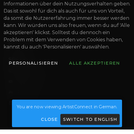
Informationen über dein Nutzungsverhalten geben.
Magazin
Das ist sowohl für dich als auch für uns von Vorteil,
da somit die Nutzererfahrung immer besser werden
Über uns
kann. Wir würden uns also freuen, wenn du auf 'Alle
Gründung Innovativ
akzeptieren' klickst. Solltest du dennoch ein
Problem mit dem Verwenden von Cookies haben,
BIF 2022
kannst du auch 'Personalisieren' auswählen.
SOCIAL
PERSONALISIEREN
ALLE AKZEPTIEREN
artistconnect.de
ArtistConnect
Discord
ArtistConnect
You are now viewing ArtistConnect in German.
CLOSE
SWITCH TO ENGLISH
© 2026 — ArtistConnect UG (haftungsbeschränkt)