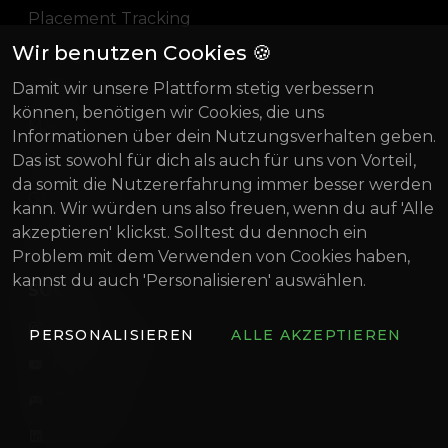
Placement Tracking
Wir benutzen Cookies 🍪
Pricing
Damit wir unsere Plattform stetig verbessern
Blog
können, benötigen wir Cookies, die uns
Magazin
Informationen über dein Nutzungsverhalten geben.
Das ist sowohl für dich als auch für uns von Vorteil,
Über uns
da somit die Nutzererfahrung immer besser werden
Gründung Innovativ
kann. Wir würden uns also freuen, wenn du auf 'Alle
akzeptieren' klickst. Solltest du dennoch ein
BIF 2022
Problem mit dem Verwenden von Cookies haben,
kannst du auch 'Personalisieren' auswählen.
SOCIAL
artistconnect.de
PERSONALISIEREN
ALLE AKZEPTIEREN
ArtistConnect
Discord
ArtistConnect