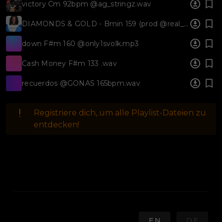
victory Cm 92bpm @ag_stringz.wav
DIAMONDS & GOLD - Bmin 159 (prod @real_luther_ford) #rodwave #piano #guitar #melodic #vocal.wav
down F#m 160 @only1svolk.mp3
Cash Money F#m 133 .wav
recuerdos @GONAS 165bpm.wav
Registriere dich, um alle Playlist-Dateien zu
entdecken!
EN
DE