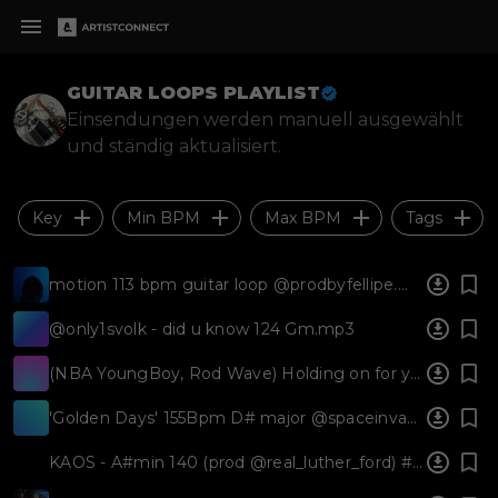
GUITAR LOOPS PLAYLIST
Einsendungen werden manuell ausgewählt
und ständig aktualisiert.
Key
Min BPM
Max BPM
Tags
motion 113 bpm guitar loop @prodbyfellipe.mp3
@only1svolk - did u know 124 Gm.mp3
(NBA YoungBoy, Rod Wave) Holding on for you [@fanyy_808] E min 128 bpm.mp3
'Golden Days' 155Bpm D# major @spaceinvaders_ X @Sirafflame.mp3
KAOS - A#min 140 (prod @real_luther_ford) #yeat #rage #guitar #synth #playboicarti.wav