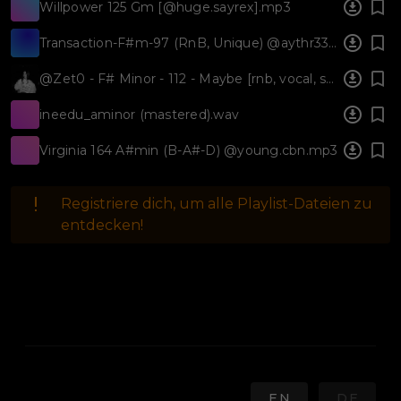
Willpower 125 Gm [@huge.sayrex].mp3
Transaction-F#m-97 (RnB, Unique) @aythr33 x @5starrbeatz.mp3
@Zet0 - F# Minor - 112 - Maybe [rnb, vocal, synth].wav
ineedu_aminor (mastered).wav
Virginia 164 A#min (B-A#-D) @young.cbn.mp3
Registriere dich, um alle Playlist-Dateien zu
entdecken!
EN
DE