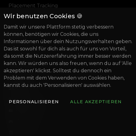
Placement Tracking
Wir benutzen Cookies 🍪
Pricing
Damit wir unsere Plattform stetig verbessern
Blog
können, benötigen wir Cookies, die uns
Magazin
Informationen über dein Nutzungsverhalten geben.
Das ist sowohl für dich als auch für uns von Vorteil,
Über uns
da somit die Nutzererfahrung immer besser werden
Gründung Innovativ
kann. Wir würden uns also freuen, wenn du auf 'Alle
akzeptieren' klickst. Solltest du dennoch ein
BIF 2022
Problem mit dem Verwenden von Cookies haben,
kannst du auch 'Personalisieren' auswählen.
SOCIAL
artistconnect.de
PERSONALISIEREN
ALLE AKZEPTIEREN
ArtistConnect
Discord
ArtistConnect