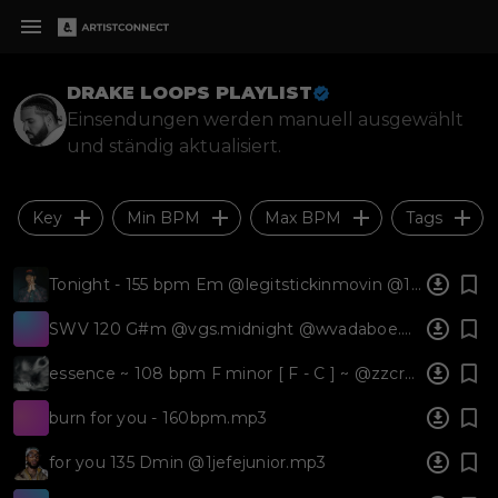
DRAKE LOOPS PLAYLIST
Einsendungen werden manuell ausgewählt
und ständig aktualisiert.
Key
Min BPM
Max BPM
Tags
Tonight - 155 bpm Em @legitstickinmovin @1jefejunior.mp3
SWV 120 G#m @vgs.midnight @wvadaboe.mp3
essence ~ 108 bpm F minor [ F - C ] ~ @zzcrnwav.wav
burn for you - 160bpm.mp3
for you 135 Dmin @1jefejunior.mp3